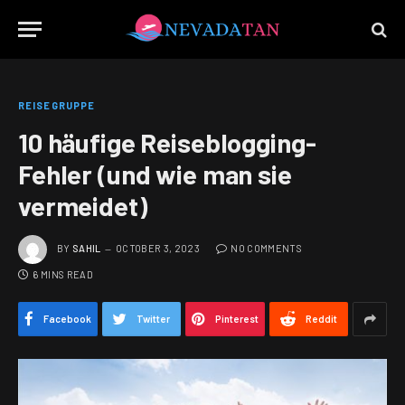
REISEGRUPPE
10 häufige Reiseblogging-
Fehler (und wie man sie
vermeidet)
BY
SAHIL
OCTOBER 3, 2023
NO COMMENTS
6 MINS READ
Facebook
Twitter
Pinterest
Reddit