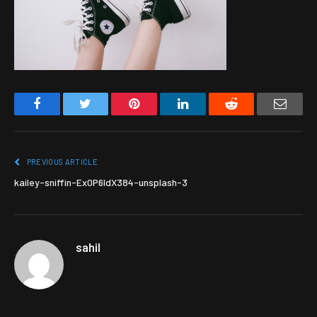
Facebook
Twitter
Pinterest
LinkedIn
Reddit
Email
PREVIOUS ARTICLE
kailey-sniffin-Ex0P6ldX384-unsplash-3
sahil