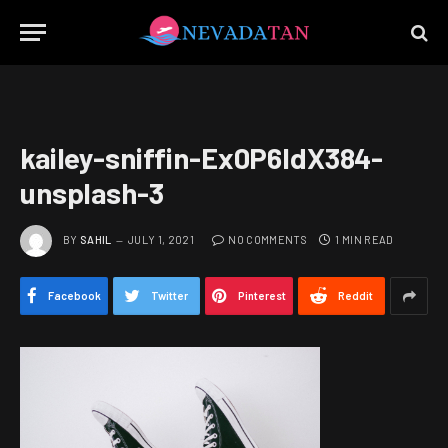
kailey-sniffin-Ex0P6ldX384-
unsplash-3
BY
SAHIL
JULY 1, 2021
NO COMMENTS
1 MIN READ
Facebook
Twitter
Pinterest
Reddit