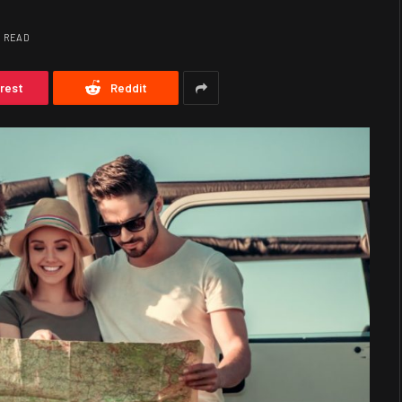
S READ
erest
Reddit