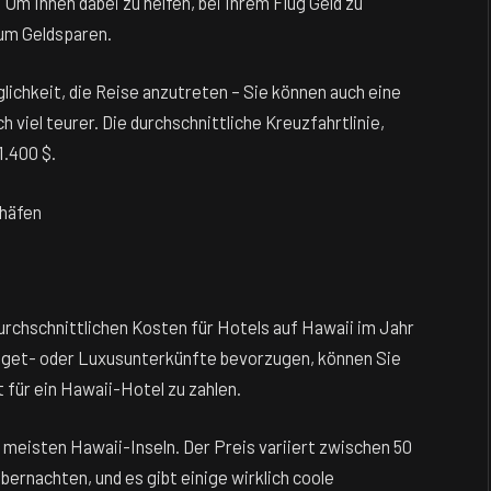
Um Ihnen dabei zu helfen, bei Ihrem Flug Geld zu
zum Geldsparen.
glichkeit, die Reise anzutreten – Sie können auch eine
viel teurer. Die durchschnittliche Kreuzfahrtlinie,
1.400 $.
ghäfen
urchschnittlichen Kosten für Hotels auf Hawaii im Jahr
udget- oder Luxusunterkünfte bevorzugen, können Sie
 für ein Hawaii-Hotel zu zahlen.
 meisten Hawaii-Inseln. Der Preis variiert zwischen 50
bernachten, und es gibt einige wirklich coole