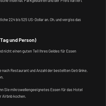
sche Insel hat Parkgebühren und der Preis variiert
liche 224 bis 525 US-Dollar an. Oh, und vergiss das
 Tag und Person)
d nicht einen guten Teil Ihres Geldes für Essen
je nach Restaurant und Anzahl der bestellten Getränke,
en.
wenn Sie mikrowellengeeignetes Essen für das Hotel
 Airbnb kochen.